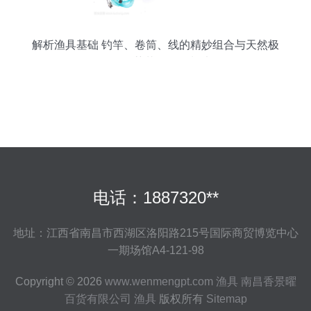
解析渔具基础 钓竿、卷筒、线的精妙组合与天然极
品——莲花鱼饵秘制法
电话：1887320**
地址：江西省南昌市西湖区洛阳路215号国际商贸博览中心
一期场馆A4-121-98
Copyright © 2026
www.wenmengpt.com
渔具
南昌香景曜
百货有限公司
渔具
版权所有
Sitemap