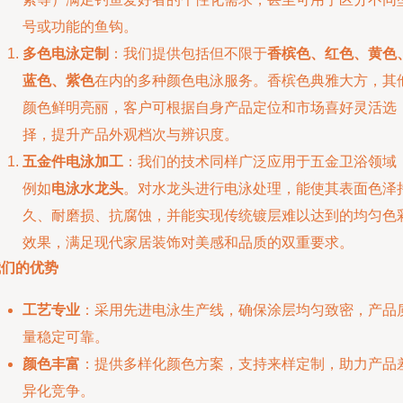
号或功能的鱼钩。
多色电泳定制
：我们提供包括但不限于
香槟色、红色、黄色
蓝色、紫色
在内的多种颜色电泳服务。香槟色典雅大方，其
颜色鲜明亮丽，客户可根据自身产品定位和市场喜好灵活选
择，提升产品外观档次与辨识度。
五金件电泳加工
：我们的技术同样广泛应用于五金卫浴领域
例如
电泳水龙头
。对水龙头进行电泳处理，能使其表面色泽
久、耐磨损、抗腐蚀，并能实现传统镀层难以达到的均匀色
效果，满足现代家居装饰对美感和品质的双重要求。
我们的优势
工艺专业
：采用先进电泳生产线，确保涂层均匀致密，产品
量稳定可靠。
颜色丰富
：提供多样化颜色方案，支持来样定制，助力产品
异化竞争。