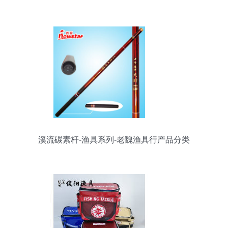
溪流碳素杆-渔具系列-老魏渔具行产品分类