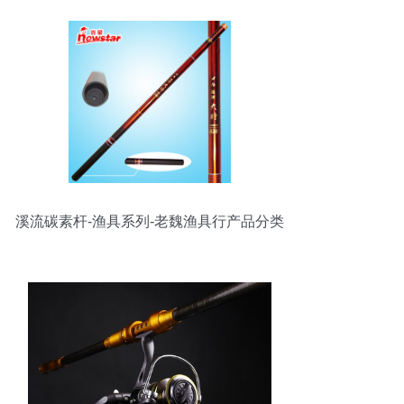
溪流碳素杆-渔具系列-老魏渔具行产品分类