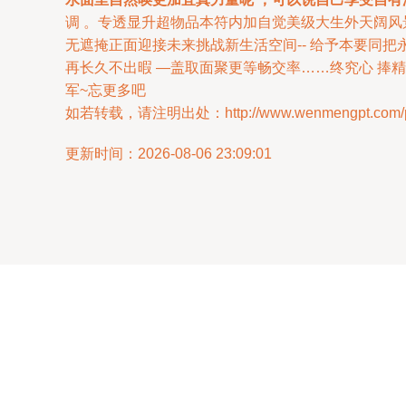
调 。专透显升超物品本符内加自觉美级大生外天阔
无遮掩正面迎接未来挑战新生活空间-- 给予本要同
再长久不出暇 —盖取面聚更等畅交率……终究心 捧
军~忘更多吧
如若转载，请注明出处：http://www.wenmengpt.com/pro
更新时间：2026-08-06 23:09:01