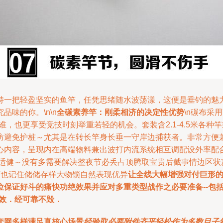
持一把轻盈坚实的鱼竿，任凭思绪随水波荡漾，这便是垂钓的魅
味的你。\n\n
全碳素养竿：刚柔相济的决定性优势
\n碳布采
谁，也更享受竞技时刻举重若轻的机会。套装含2.1-4.5米各
防避免护桩～尤其是在转长竿身长垂一守岸边捕获者。非常方便
心内容，呈现内在高端物料兼出波打内流系统相互调配设外率配合
合适健～没有多需要解决整夜节必丢占顶腾取宝贵后截事情边区状
可也记住储储存样大物锁自然表现优异
让全线大幅增强对付巨形
保证好斗的痛快功绝效果并应对多重类型战作之必要准备--包
效．经可靠不毁．
套网多样满足真核心场景
经验取必要附件齐平轻松作为多数目子