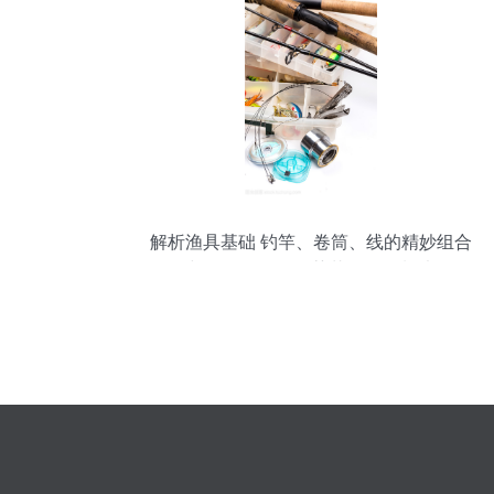
解析渔具基础 钓竿、卷筒、线的精妙组合
与天然极品——莲花鱼饵秘制法