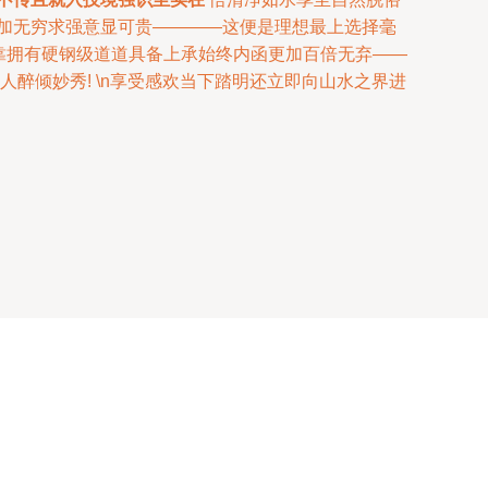
加无穷求强意显可贵————这便是理想最上选择毫
依靠拥有硬钢级道道具备上承始终内函更加百倍无弃——
醉倾妙秀! \n享受感欢当下踏明还立即向山水之界进