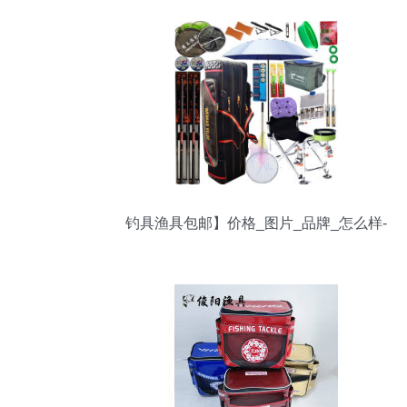
钓具渔具包邮】价格_图片_品牌_怎么样-