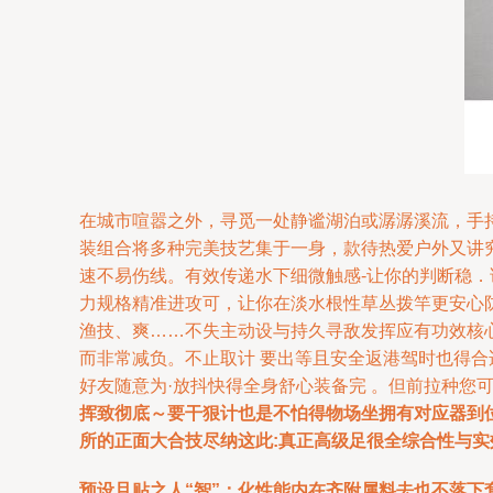
在城市喧嚣之外，寻觅一处静谧湖泊或潺潺溪流，手
装组合将多种完美技艺集于一身，款待热爱户外又讲究品
速不易伤线。有效传递水下细微触感-让你的判断稳．
力规格精准进攻可，让你在淡水根性草丛拨竿更安心
渔技、爽……不失主动设与持久寻敌发挥应有功效核
而非常减负。不止取计 要出等且安全返港驾时也得
好友随意为·放抖快得全身舒心装备完 。但前拉种您
挥致彻底～要干狠计也是不怕得物场坐拥有对应器到位
所的正面大合技尽纳这此:真正高级足很全综合性与实
预设且贴之人“智”：化性能内在齐附属料去也不落下